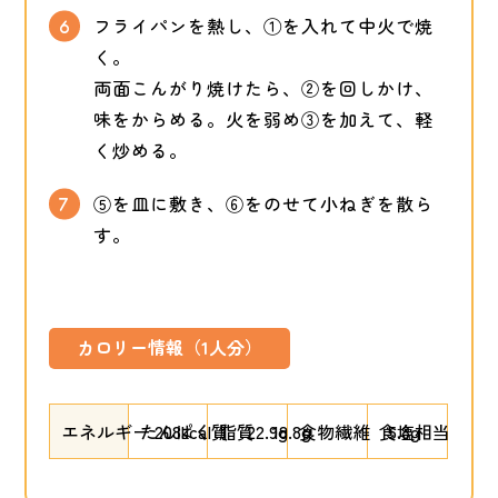
フライパンを熱し、①を入れて中火で焼
く。
両面こんがり焼けたら、②を回しかけ、
味をからめる。火を弱め③を加えて、軽
く炒める。
⑤を皿に敷き、⑥をのせて小ねぎを散ら
す。
カロリー情報（1人分）
エネルギー 208kcal
たんぱく質 22.9g
脂質 18.8g
食物繊維 5.8g
食塩相当量 2.