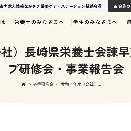
案内
求人情報
ながさき栄養ケア・ステーション
賛助会員
会員ロ
は
栄養士のみなさまへ
学生のみなさまへ
公社）長崎県栄養士会諫早
プ研修会・事業報告会
各種研修会
令和７年度（公社）長
崎県栄養士会諫早支部
スキルアップ研修会・
事業報告会