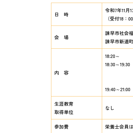
令和7年11月1
日 時
（受付18：0
諫早市社会
会 場
諫早市新道町948
18:20～
18:30～1
内 容
講師：特
宮崎
19:40～2
生涯教育
なし
取得単位
参加費
栄養士会員