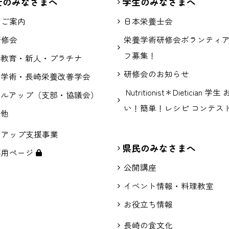
士のみなさまへ
学生のみなさまへ
のご案内
日本栄養士会
研修会
栄養学術研修会ボランティ
フ募集！
涯教育・新人・プラチナ
研修会のお知らせ
養学術・長崎栄養改善学会
Nutritionist＊Dietician 学
キルアップ（支部・協議会）
い！簡単！レシピ コンテス
の他
スアップ支援事業
県民のみなさまへ
専用ページ
公開講座
イベント情報・料理教室
お役立ち情報
長崎の食文化