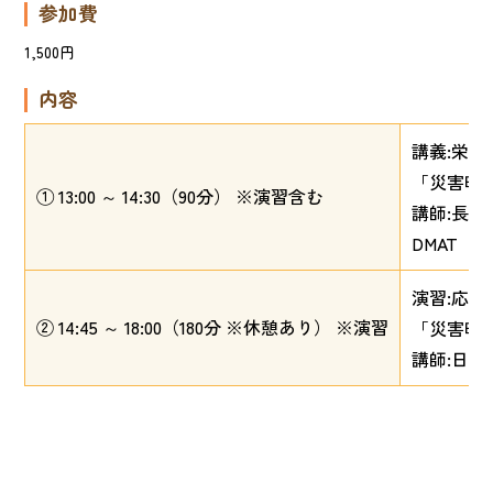
参加費
1,500円
内容
講義:栄
「災害時
① 13:00 ～ 14:30（90分） ※演習含む
講師:長
DMAT 
演習:応
② 14:45 ～ 18:00（180分 ※休憩あり） ※演習
「災害時
講師:日