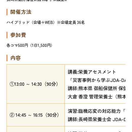
開催方法
ハイブリッド（会場＋WEB）※会場定員 36名
参加費
各コマ500円（1日1,500円）
内容
講義:栄養アセスメント
「災害事例から学ぶJDA-DA
①13:00 ～ 14:30（90分）
講師:熊本県 御船保健所 保健
大倉 香澄 管理栄養士（熊本県栄
演習:臨機応変の対応能力「フ
② 14:45 ～ 16:15（90分）
講師:長崎県栄養士会 JDA-D