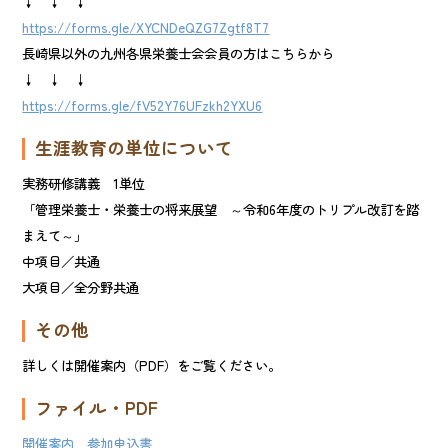
↓ ↓ ↓
https://forms.gle/XYCNDeQZG7Zgtf8T7
長崎県以外の九州各県栄養士会会員の方はこちらから
↓ ↓ ↓
https://forms.gle/fV52Y76UFzkh2YXU6
生涯教育の単位について
実務研修講義 1単位
「管理栄養士・栄養士の将来展望 ～令和6年度のトリプル改訂を踏
まえて～」
中項目／共通
大項目／全分野共通
その他
詳しくは開催案内（PDF）をご覧ください。
ファイル・PDF
開催案内
参加申込書