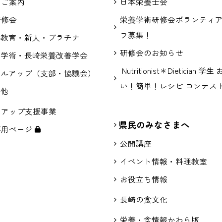
のご案内
日本栄養士会
研修会
栄養学術研修会ボランティ
フ募集！
涯教育・新人・プラチナ
研修会のお知らせ
養学術・長崎栄養改善学会
Nutritionist＊Dietician 学
キルアップ（支部・協議会）
い！簡単！レシピ コンテス
の他
スアップ支援事業
県民のみなさまへ
専用ページ
公開講座
イベント情報・料理教室
お役立ち情報
長崎の食文化
栄養・食情報かわら版