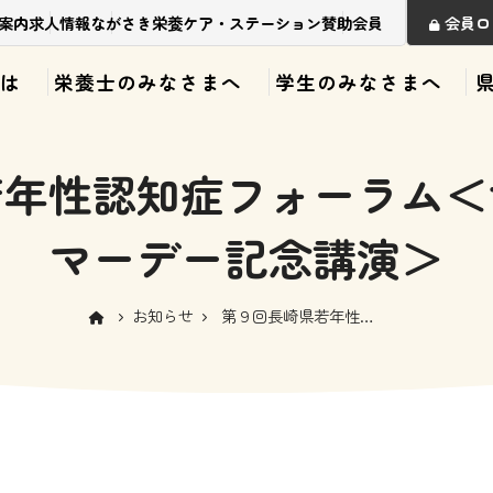
案内
求人情報
ながさき栄養ケア・ステーション
賛助会員
会員ロ
は
栄養士のみなさまへ
学生のみなさまへ
若年性認知症フォーラム＜
マーデー記念講演＞
お知らせ
第９回長崎県若年性認
知症フォーラム＜世界
アルツハイマーデー記
念講演＞